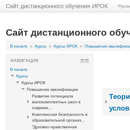
Сайт дистанционного обучения ИРОК
Русский
Сайт дистанционного обу
В начало
▶︎
Курсы
▶︎
Курсы ИРОК
▶︎
Повышение квалифика
НАВИГАЦИЯ
В начало
Курсы
Курсы ИРОК
Повышение квалификации
Теори
Развитие потенциала
малокомплектных школ в
услов
совреме...
Комплексная безопасность в
образовательной организ...
"Духовно-нравственная