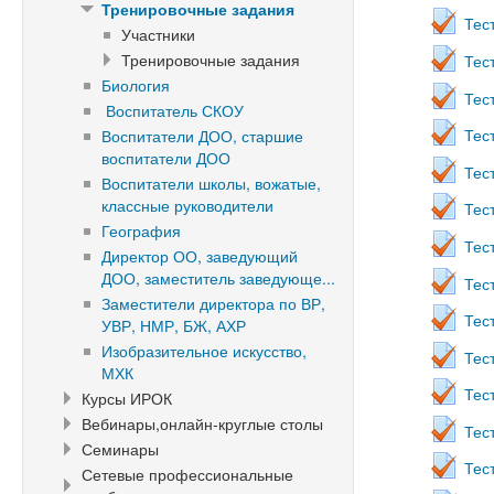
Тренировочные задания
Тес
Участники
Тренировочные задания
Тес
Биология
Тес
Воспитатель СКОУ
Тес
Воспитатели ДОО, старшие
воспитатели ДОО
Тес
Воспитатели школы, вожатые,
классные руководители
Тес
География
Тес
Директор ОО, заведующий
ДОО, заместитель заведующе...
Тес
Заместители директора по ВР,
Тес
УВР, НМР, БЖ, АХР
Изобразительное искусство,
Тес
МХК
Тес
Курсы ИРОК
Вебинары,онлайн-круглые столы
Тес
Семинары
Тес
Сетевые профессиональные