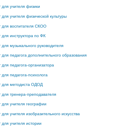
т для учителя физики
т для учителя физической культуры
т для воспитателя СКОО
т для инструктора по ФК
т для музыкального руководителя
т для педагога дополнительного образования
т для педагога-организатора
т для педагога-психолога
т для методиста ОДОД
т для тренера-преподавателя
т для учителя географии
т для учителя изобразительного искусства
т для учителя истории