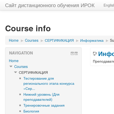
Сайт дистанционного обучения ИРОК
English
Course info
Home
▶︎
Courses
▶︎
СЕРТИФИКАЦИЯ
▶︎
Информатика
▶︎
S
Инфо
NAVIGATION
Home
Преподават
Courses
СЕРТИФИКАЦИЯ
Тестирование для
регионального этапа конкурса
«Сер...
Нижний уровень (Для
преподавателей)
Тренировочные задания
Биология