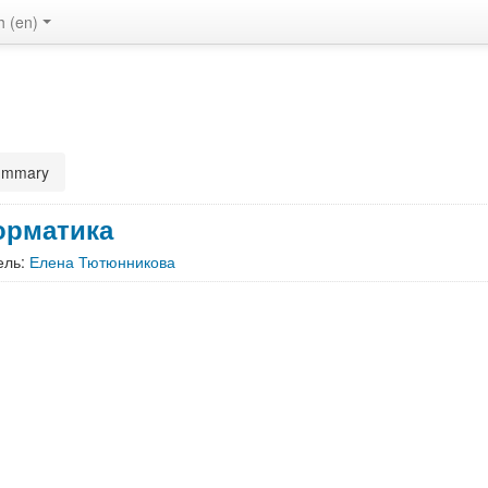
 ‎(en)‎
ummary
рматика
ель:
Елена Тютюнникова